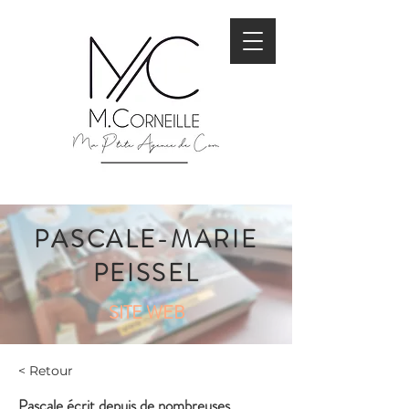
PASCALE-MARIE
PEISSEL
SITE WEB
< Retour
Pascale écrit depuis de nombreuses