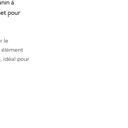
anin à
net pour
r le
n élément
, idéal pour