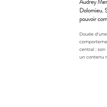
Audrey Mergo
Dolomieu. So
pouvoir com
Douée d'une 
comportement
central : son
un contenu r