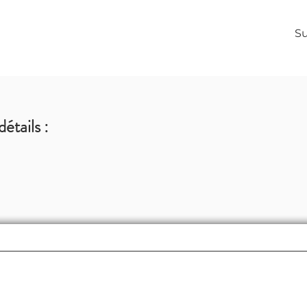
Su
détails :
06 28 54 64 39
contact@maptiteagencedecom.com