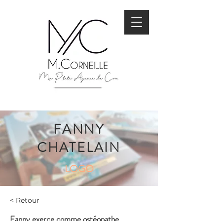
FANNY
CHATELAIN
LOGO
< Retour
Fanny exerce comme ostéopathe