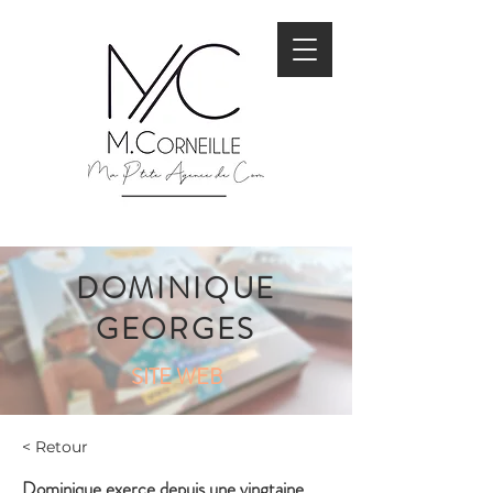
DOMINIQUE
GEORGES
SITE WEB
< Retour
Dominique exerce depuis une vingtaine