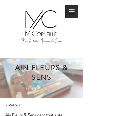
AIN FLEURS &
SENS
BROCHURES
< Retour
Ain Fleurs & Sens vient tout juste