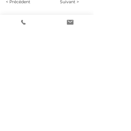
< Précédent
Suivant >
Liens pour tout voir en détails :
06 28 54 64 39
contact@maptiteagencedecom.com